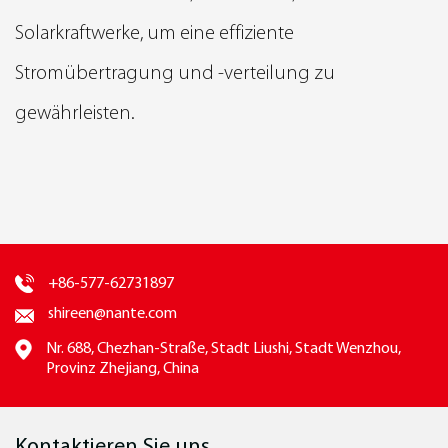
Solarkraftwerke, um eine effiziente
Stromübertragung und -verteilung zu
gewährleisten.
+86-577-62731897
shireen@nante.com
Nr. 688, Chezhan-Straße, Stadt Liushi, Stadt Wenzhou,
Provinz Zhejiang, China
Kontaktieren Sie uns