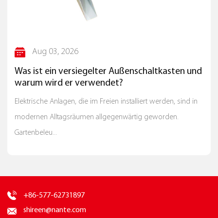
Geräte für den täglichen Gebrauch: Der
Steckdosenstecker dient zur Stromversorgung von
Alltagsgegenständen, einschließlich Küchengeräten,
Unterhaltungssystemen und persönlichen Geräten.
Jul 30, 2026
Sicherheit im Haushalt: Mit Sicherheitsverschlüssen und
Überlastschutz erhöht der Steckdosenstecker die
haltkasten und
Wetterfester Elektrokasten für de
Sicherheit elektrischer Geräte im häuslichen Umfeld.
Außenbereich: Schutz elektrischer
Komponenten in wechselnden Um
Industrielle und gewerbliche Umgebungen In
rt werden, sind in
Heutzutage sind moderne Wohn- und Geschä
industriellen und gewerblichen Umgebungen spielt der
 geworden.
auf Elektroinstallationen im Freien angewies
Steckdosenstecker eine wichtige Rolle beim Anschluss
installier...
von Maschinen, Computern und Bürogeräten. Die
Haltbarkeit des Steckdosensteckers stellt sicher, dass er
hohen Belastungen und häufigem Gebrauch in diesen
anspruchsvollen Umgebungen standhält.
Hochleistungsmaschinen: Der Steckdosenstecker ist für
+86-577-62731897
den Umgang mit Hochspannungsgeräten in Fabriken,
shireen@nante.com
Werkstätten und auf Baustellen konzipiert.