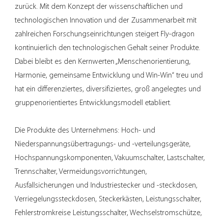
dafür, dass er hohen Temperaturen und ständigem
zurück. Mit dem Konzept der wissenschaftlichen und
Gebrauch standhält.
technologischen Innovation und der Zusammenarbeit mit
Verbesserte Sicherheitsfunktionen: Fortschrittliche
zahlreichen Forschungseinrichtungen steigert Fly-dragon
Isoliermaterialien reduzieren das Risiko von elektrischen
kontinuierlich den technologischen Gehalt seiner Produkte.
Bränden oder Stromschlägen und geben Benutzern ein
Dabei bleibt es den Kernwerten „Menschenorientierung,
sicheres Gefühl bei der Verwendung von Elektrogeräten.
Harmonie, gemeinsame Entwicklung und Win-Win“ treu und
Vielseitiges Design Der Steckdosenstecker ist in
hat ein differenziertes, diversifiziertes, groß angelegtes und
verschiedenen Konfigurationen erhältlich, um
gruppenorientiertes Entwicklungsmodell etabliert.
unterschiedlichen Anforderungen gerecht zu werden. Ob
für den Hausgebrauch, schwere Industrieanwendungen
Die Produkte des Unternehmens: Hoch- und
oder auf Reisen, der Steckdosenstecker ist für die
Niederspannungsübertragungs- und -verteilungsgeräte,
unterschiedlichsten Spannungs- und
Hochspannungskomponenten, Vakuumschalter, Lastschalter,
Stromstärkeanforderungen ausgelegt.
Trennschalter, Vermeidungsvorrichtungen,
Kompatibilität mit internationalen Standards: Viele
Ausfallsicherungen und Industriestecker und -steckdosen,
Steckdosendesigns entsprechen internationalen
Verriegelungssteckdosen, Steckerkästen, Leistungsschalter,
Sicherheits- und Leistungsstandards und sind daher für
Fehlerstromkreise Leistungsschalter, Wechselstromschütze,
den Einsatz in verschiedenen Regionen der Welt