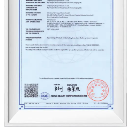
Energieeffizienz optimiert und sorgen für
Energieverschwendung beim Anschließen von Geräten.
Dies ist entscheidend für die Reduzierung des
Gesamtenergieverbrauchs und der Gesamtkosten.
Geringerer Energieverlust: Die effiziente
Stromübertragung zwischen Steckdose und Gerät
reduziert die Energieverschwendung.
Umweltfreundliche Materialien: Viele Hersteller von
Steckdosensteckern verwenden nachhaltige Materialien
und tragen so zu umweltfreundlichen
Produktionspraktiken bei.
Breite Verfügbarkeit Der Steckdosenstecker ist weit
verbreitet und in verschiedenen Größen, Formen und
Konfigurationen erhältlich, um den Kundenanforderungen
in verschiedenen Märkten gerecht zu werden. Diese
breite Verfügbarkeit macht es zu einer attraktiven Wahl für
Verbraucher, die zuverlässige elektrische Lösungen