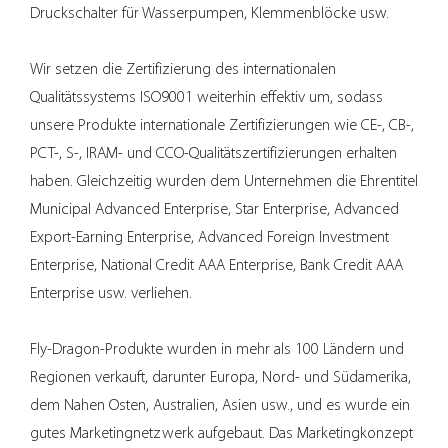
Druckschalter für Wasserpumpen, Klemmenblöcke usw.
geeignet.
Flexible Designs: Von zweipoligen bis hin zu dreipoligen
Wir setzen die Zertifizierung des internationalen
Konfigurationen kann der Steckdosenstecker individuell
Qualitätssystems ISO9001 weiterhin effektiv um, sodass
angepasst werden, um spezifische elektrische
Anforderungen für Geräte oder Geräte zu erfüllen.
unsere Produkte internationale Zertifizierungen wie CE-, CB-,
Erhöhte Sicherheit Einer der Hauptvorteile des
PCT-, S-, IRAM- und CCO-Qualitätszertifizierungen erhalten
Steckdosensteckers ist seine Betonung der Sicherheit.
haben. Gleichzeitig wurden dem Unternehmen die Ehrentitel
Viele Modelle sind mit Sicherheitsverschlüssen
Municipal Advanced Enterprise, Star Enterprise, Advanced
ausgestattet, die das Eindringen von Fremdkörpern in die
Export-Earning Enterprise, Advanced Foreign Investment
Steckdose verhindern und so das Risiko von
Enterprise, National Credit AAA Enterprise, Bank Credit AAA
Stromunfällen verringern.
Enterprise usw. verliehen.
Überlastschutz: Einige Steckdosen-Versionen sind mit
eingebauten Sicherungen ausgestattet, um elektrische
Fly-Dragon-Produkte wurden in mehr als 100 Ländern und
Geräte vor Überspannungen zu schützen.
Regionen verkauft, darunter Europa, Nord- und Südamerika,
Kindersichere Funktionen: Für den Hausgebrauch sorgen
dem Nahen Osten, Australien, Asien usw., und es wurde ein
kindersichere Designs dafür, dass der Steckdosenstecker
gutes Marketingnetzwerk aufgebaut. Das Marketingkonzept