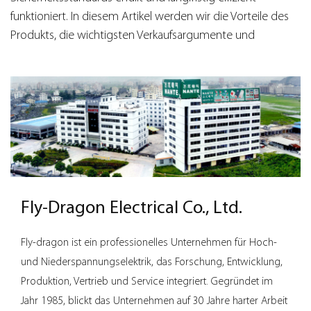
funktioniert. In diesem Artikel werden wir die Vorteile des
Produkts, die wichtigsten Verkaufsargumente und
Anwendungen untersuchen, um ein umfassendes
Verständnis des Steckdosensteckers zu vermitteln.
Vorteile des Steckdosensteckers
Haltbarkeit und Langlebigkeit Der Steckdosenstecker ist
für den Langzeitgebrauch konzipiert und besteht aus
Materialien, die der Abnutzung durch häufiges Ein- und
Ausstecken standhalten. Seine robuste Konstruktion
reduziert das Risiko von Kurzschlüssen, Überhitzung oder
Beschädigungen. Diese Faktoren stellen sicher, dass der
Fly-Dragon Electrical Co., Ltd.
Steckdosenstecker jahrelang hält, was ihn zu einer
kostengünstigen Wahl sowohl für den privaten als auch
Fly-dragon ist ein professionelles Unternehmen für Hoch-
für den gewerblichen Bereich macht.
und Niederspannungselektrik, das Forschung, Entwicklung,
Hochwertige Materialien: Die Verwendung langlebiger
Produktion, Vertrieb und Service integriert. Gegründet im
Kunststoff- und Metalllegierungen im Socket Plug sorgt
Jahr 1985, blickt das Unternehmen auf 30 Jahre harter Arbeit