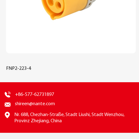
FNP2-223-4
+86-577-62731897
shireen@nante.com
Nr. 688, Chezhan-Straße, Stadt Liushi, Stadt Wenzhou,
Provinz Zhejiang, China