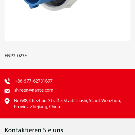
FNP2-023F
+86-577-62731897
shireen@nante.com
Nr. 688, Chezhan-Straße, Stadt Liushi, Stadt Wenzhou,
Provinz Zhejiang, China
Kontaktieren Sie uns